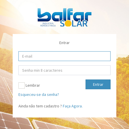
Entrar
Entrar
Lembrar
Esqueceu-se da senha?
Ainda não tem cadastro ?
Faça Agora.